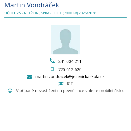
Martin Vondráček
UČITEL ZŠ - NETŘÍDNÍ, SPRÁVCE ICT (R800 K8) 2025/2026
241 004 211
725 612 620
martin.vondracek@jesenickaskola.cz
ICT
V případě nezastižení na pevné lince volejte mobilní číslo.