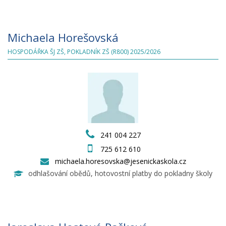
Michaela Horešovská
HOSPODÁŘKA ŠJ ZŠ, POKLADNÍK ZŠ (R800) 2025/2026
241 004 227
725 612 610
michaela.horesovska@jesenickaskola.cz
odhlašování obědů, hotovostní platby do pokladny školy