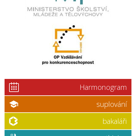
Harmonogram
suplování
bakaláři