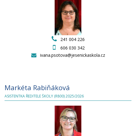
241 004 226
606 030 342
ivana.psotova@jesenickaskola.cz
Markéta Rabiňáková
ASISTENTKA ŘEDITELE ŠKOLY (R800) 2025/2026