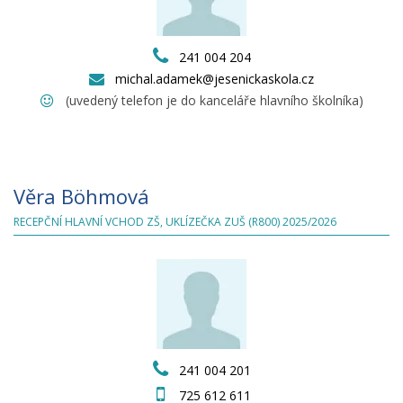
241 004 204
michal.adamek@jesenickaskola.cz
(uvedený telefon je do kanceláře hlavního školníka)
Věra Böhmová
RECEPČNÍ HLAVNÍ VCHOD ZŠ, UKLÍZEČKA ZUŠ (R800) 2025/2026
241 004 201
725 612 611