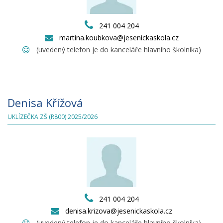
241 004 204
martina.koubkova@jesenickaskola.cz
(uvedený telefon je do kanceláře hlavního školníka)
Denisa Křížová
UKLÍZEČKA ZŠ (R800) 2025/2026
241 004 204
denisa.krizova@jesenickaskola.cz
(uvedený telefon je do kanceláře hlavního školníka)