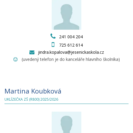
241 004 204
725 612 614
jindra.kopalova@jesenickaskola.cz
(uvedený telefon je do kanceláře hlavního školníka)
Martina Koubková
UKLÍZEČKA ZŠ (R800) 2025/2026