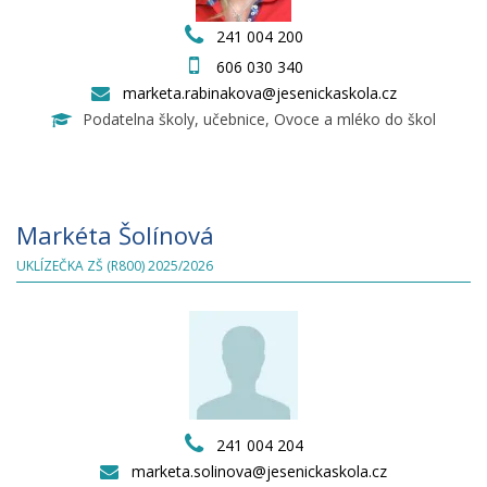
241 004 200
606 030 340
marketa.rabinakova@jesenickaskola.cz
Podatelna školy, učebnice, Ovoce a mléko do škol
Markéta Šolínová
UKLÍZEČKA ZŠ (R800) 2025/2026
241 004 204
marketa.solinova@jesenickaskola.cz